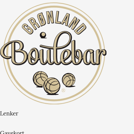
Lenker
Gavekort