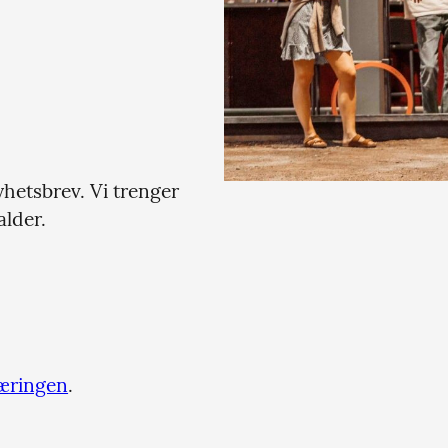
hetsbrev. Vi trenger
alder.
æringen
.