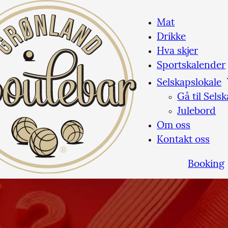
Mat
Drikke
Hva skjer
Sportskalender
Selskapslokale
Gå til Sels
Julebord
Om oss
Kontakt oss
Booking